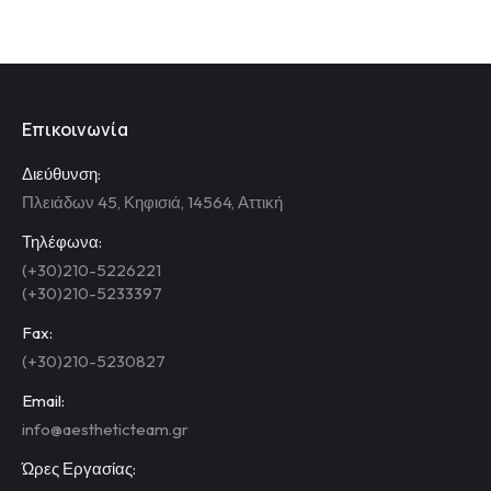
Επικοινωνία
Διεύθυνση:
Πλειάδων 45, Κηφισιά, 14564, Αττική
Τηλέφωνα:
(+30)210-5226221
(+30)210-5233397
Fax:
(+30)210-5230827
Email:
info@aestheticteam.gr
Ώρες Εργασίας: