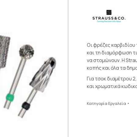
Οι φρέζες καρβιδίου 
και τη διαμόρφωση τι
να στομώνουν. Η Str
κοπής και όλα τα δημ
Για τσοκ διαμέτρου 2
και χρωματικά κωδικ
Κατηγορία
Εργαλεία