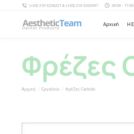
(+30) 210-5226221 & (+30) 210-5233397
09:00 - 17:00
Αρχική
Η 
Φρέζες 
You are here:
Αρχική
Εργαλεία
Φρέζες Carbide