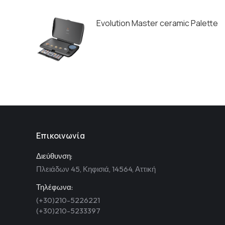
Evolution Master ceramic Palette
Επικοινωνία
Διεύθυνση:
Πλειάδων 45, Κηφισιά, 14564, Αττική
Τηλέφωνα:
(+30)210-5226221
(+30)210-5233397