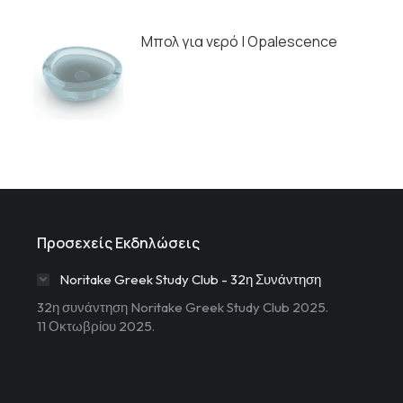
Μπολ για νερό | Opalescence
Προσεχείς Εκδηλώσεις
Noritake Greek Study Club - 32η Συνάντηση
32η συνάντηση Noritake Greek Study Club 2025.
11 Οκτωβρίου 2025.