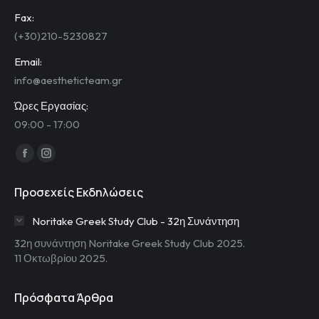
Fax:
(+30)210-5230827
Email:
info@aestheticteam.gr
Ώρες Εργασίας:
09:00 - 17:00
Find us on:
Facebook
Instagram
page
page
Προσεχείς Εκδηλώσεις
opens
opens
in
in
Noritake Greek Study Club - 32η Συνάντηση
new
new
32η συνάντηση Noritake Greek Study Club 2025.
window
window
11 Οκτωβρίου 2025.
Πρόσφατα Άρθρα