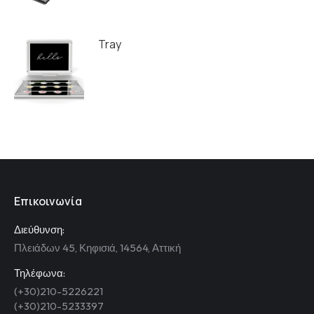
Tray
Επικοινωνία
Διεύθυνση:
Πλειάδων 45, Κηφισιά, 14564, Αττική
Τηλέφωνα:
(+30)210-5226221
(+30)210-5233397