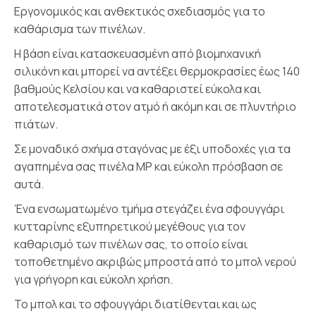
Εργονομικός και ανθεκτικός σχεδιασμός για το
καθάρισμα των πινέλων.
Η βάση είναι κατασκευασμένη από βιομηχανική
σιλικόνη και μπορεί να αντέξει θερμοκρασίες έως 140
βαθμούς Κελσίου και να καθαριστεί εύκολα και
αποτελεσματικά στον ατμό ή ακόμη και σε πλυντήριο
πιάτων.
Σε μοναδικό σχήμα σταγόνας με έξι υποδοχές για τα
αγαπημένα σας πινέλα MP και εύκολη πρόσβαση σε
αυτά.
Ένα ενσωματωμένο τμήμα στεγάζει ένα σφουγγάρι
κυτταρίνης εξυπηρετικού μεγέθους για τον
καθαρισμό των πινέλων σας, το οποίο είναι
τοποθετημένο ακριβώς μπροστά από το μπολ νερού
για γρήγορη και εύκολη χρήση.
Το μπολ και το σφουγγάρι διατίθενται και ως