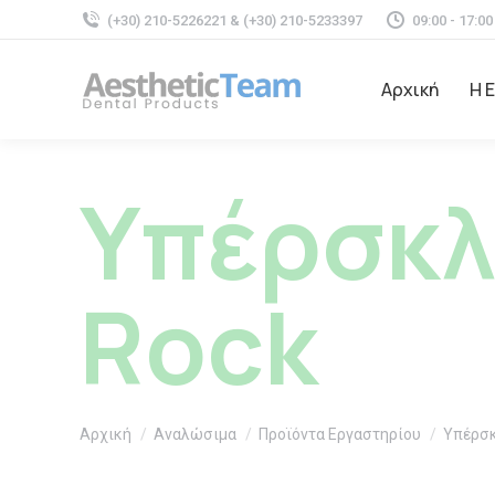
(+30) 210-5226221 & (+30) 210-5233397
09:00 - 17:00
Αρχική
Η 
Υπέρσκλ
Rock
You are here:
Αρχική
Αναλώσιμα
Προϊόντα Εργαστηρίου
Υπέρσκ