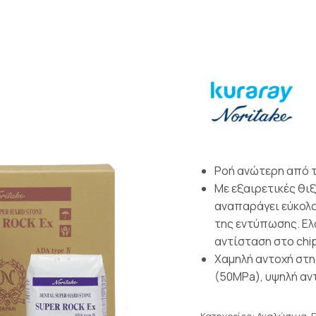
Ροή ανώτερη από τ
Με εξαιρετικές θιξ
αναπαράγει εύκολα 
της εντύπωσης. Eλ
αντίσταση στο chi
Χαμηλή αντοχή στη
(50MPa), υψηλή αν