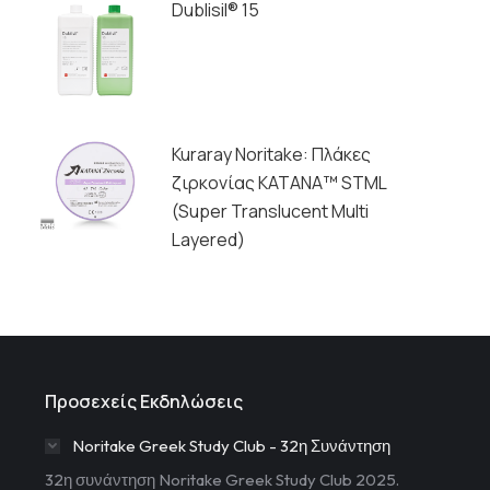
Dublisil® 15
Kuraray Noritake: Πλάκες
ζιρκονίας ΚΑΤΑΝΑ™ STML
(Super Translucent Multi
Layered)
Προσεχείς Εκδηλώσεις
Noritake Greek Study Club - 32η Συνάντηση
32η συνάντηση Noritake Greek Study Club 2025.