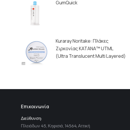
GumQuick
Kuraray Noritake: Πλάκες
Ζιρκονίας ΚΑΤΑΝΑ™ UTML
(Ultra Translucent Multi Layered)
Επικοινωνία
Διεύθυνση:
Πλειάδων 45, Κηφισιά, 14564, Αττική