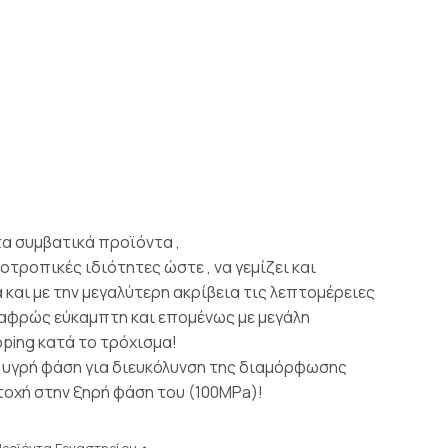
α συμβατικά προϊόντα ,
οτροπικές ιδιότητες ώστε , να γεμίζει και
και με την μεγαλύτερη ακρίβεια τις λεπτομέρειες
αφρώς εύκαμπτη και επομένως με μεγάλη
pping κατά το τρόχισμα!
 υγρή φάση για διευκόλυνση της διαμόρφωσης
τοχή στην ξηρή φάση του (100MPa)!