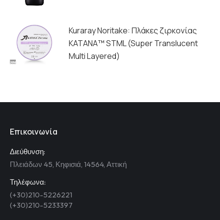
Kuraray Noritake: Πλάκες ζιρκονίας
ΚΑΤΑΝΑ™ STML (Super Translucent
Multi Layered)
Επικοινωνία
Διεύθυνση:
Πλειάδων 45, Κηφισιά, 14564, Αττική
Τηλέφωνα:
(+30)210-5226221
(+30)210-5233397