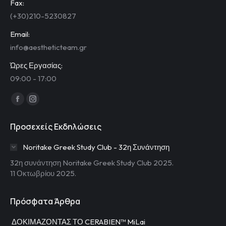
Fax:
(+30)210-5230827
Email:
info@aestheticteam.gr
Ώρες Εργασίας:
09:00 - 17:00
Find us on:
Facebook
Instagram
page
page
Προσεχείς Εκδηλώσεις
opens
opens
in
in
Noritake Greek Study Club - 32η Συνάντηση
new
new
32η συνάντηση Noritake Greek Study Club 2025.
window
window
11 Οκτωβρίου 2025.
Πρόσφατα Άρθρα
ΔΟΚΙΜΑΖΟΝΤΑΣ ΤΟ CERABIEN™ MiLai