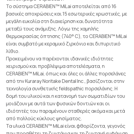
Το σύστημα CERABIEN™ MiLai αποτελείται από 16
βασικές αποχρώσεις και 15 εσωτερικές χρωστικές, με
μεγάλη ευκολία στη διαχείρηση και δυνατότητα
μεταξύ τους ανάμιξης. Λόγω της χαμηλής
θερμοκρασίας όπτησης (740° C), το CERABIEN™ MiLai
είναι συμβατό με κεραμικό ζιρκόνιο και διπυριτικό
λίθιο.
Προκειμένου να παρέχονται ιδανικές ιδιότητες
χειρισμού και προβλέψιμα αποτελέσματα, η
CERABIEN™ MiLai, όπως και όλες οι άλλες πορσελάνες
από την Kuraray Noritake Dental Inc., βασίζονται στην
τεχνολογία συνθετικής feldspathic πορσελάνης. Η
δομή του υλικού και η κατανομή των σωματιδίων του
μοιάζουν με αυτά των φυσικών δοντιών και οι
ιδιότητές του παραμένουν σταθερές ακόμα και μετά
από πολλούς κύκλους ψησίματος.
Τα υλικά CERABIEN™ MiLai είναι φθορίζοντα, γεγονός
που προσθέτει τη ζωντάνια και τη ζωντανή εμφάνιση