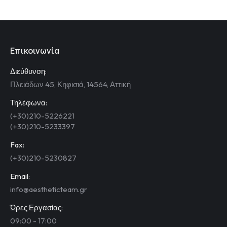
Επικοινωνία
Διεύθυνση:
Πλειάδων 45, Κηφισιά, 14564, Αττική
Τηλέφωνα:
(+30)210-5226221
(+30)210-5233397
Fax:
(+30)210-5230827
Email:
info@aestheticteam.gr
Ώρες Εργασίας:
09:00 - 17:00