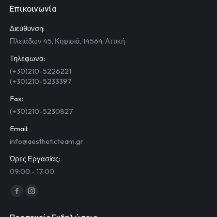
Επικοινωνία
Διεύθυνση:
Πλειάδων 45, Κηφισιά, 14564, Αττική
Τηλέφωνα:
(+30)210-5226221
(+30)210-5233397
Fax:
(+30)210-5230827
Email:
info@aestheticteam.gr
Ώρες Εργασίας:
09:00 - 17:00
Find us on:
Facebook
Instagram
page
page