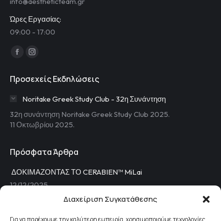
info@aestheticteam.gr
Ώρες Εργασίας:
09:00 - 17:00
Find us on:
Facebook
Instagram
page
page
Προσεχείς Εκδηλώσεις
opens
opens
in
in
Noritake Greek Study Club - 32η Συνάντηση
new
new
32η συνάντηση Noritake Greek Study Club 2025.
window
window
11 Οκτωβρίου 2025.
Πρόσφατα Άρθρα
ΔΟΚΙΜΑΖΟΝΤΑΣ ΤΟ CERABIEN™ MiLai
12/12/2025
Διαχείριση Συγκατάθεσης
Ο νέος τρόπος μικρο-διαστρωμάτωσης
11/04/2025
Για να παρέχουμε την καλύτερη εμπειρία, χρησιμοποιούμε τεχνολογίες