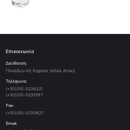
Επικοινωνία
Διεύθυνση:
Πλειάδων 45, Κηφισιά, 14564, Αττική
Τηλέφωνα:
(+30)210-5226221
(+30)210-5233397
Fax:
(+30)210-5230827
Email: