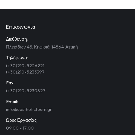
Επικοινωνία
Διεύθυνση:
Πλειάδων 45, Κηφισιά, 14564, Αττική
Τηλέφωνα:
(+30)210-5226221
(+30)210-5233397
Fax:
(+30)210-5230827
Email:
info@aestheticteam.gr
Ώρες Εργασίας:
09:00 - 17:00