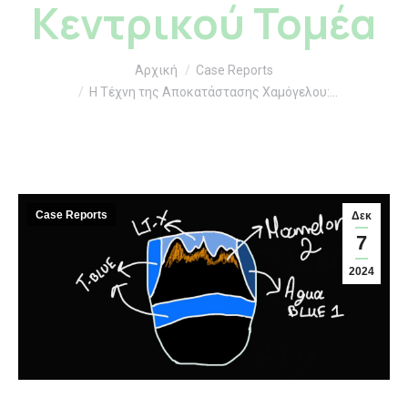
Κεντρικού Τομέα
You are here:
Αρχική
Case Reports
Η Τέχνη της Αποκατάστασης Χαμόγελου:…
Case Reports
Δεκ
7
2024