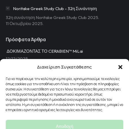
in
in
Noritake Greek Study Club - 32η Συνάντηση
new
new
32η συνάντηση Noritake Greek Study Club 2025.
window
window
11 Οκτωβρίου 2025.
Πρόσφατα Άρθρα
ΔΟΚΙΜΑΖΟΝΤΑΣ ΤΟ CERABIEN™ MiLai
12/12/2025
Διαχείριση Συγκατάθεσης
Ο νέος τρόπος μικρο-διαστρωμάτωσης
11/04/2025
Για να παρέχουμε την καλύτερη εμπειρία, χρησιμοποιούμε τεχνολογίες
όπως cookies για την αποθήκευση ή/και την πρόσβαση σε πληροφορίες
Kiyoko Ban – Μια κληρονομιά στον τομέα της οδοντιατρικής
συσκευών. Η συγκατάθεση για τις εν λόγω τεχνολογίες θα μας επιτρέψει
τεχνολογίας
να επεξεργαστούμε δεδομένα προσωπικού χαρακτήρα, όπως
συμπεριφορά περιήγησης ή μοναδικά αναγνωριστικά σε αυτόν τον
13/12/2024
ιστότοπο. Η μη συγκατάθεση ή η ανάκληση της συγκατάθεσης, μπορεί να
επηρεάσει αρνητικά ορισμένες λειτουργίες και δυνατότητες.
Διαχείριση Ποιότητας και Αποθέματος στο Οδοντοτεχνικό
Εργαστήριο
07/12/2024
Αποδοχή